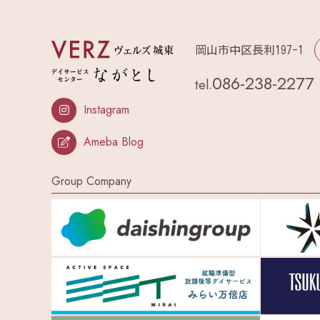
岡山市中区長利197-1
086-238-2277
tel.
Instagram
Ameba Blog
Group Company