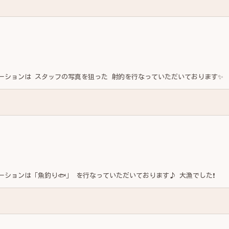
本日のレクリエーションは スタッフの写真を狙った 射的を行なっていただいております✨
本日のレクリエーションは「魚釣り🐟」 を行なっていただいております♪ 大漁でした❗️