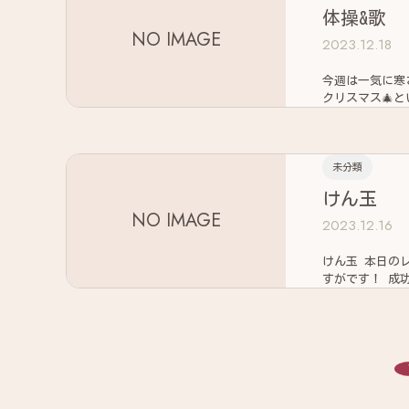
体操&歌
NO IMAGE
2023.12.18
今週は一気に寒さが増し冬本番
未分類
けん玉
NO IMAGE
2023.12.16
けん玉 本日のレクリエーションはけん玉です 昔遊びでよくやっていたと言われる利用者様！ さ
すが