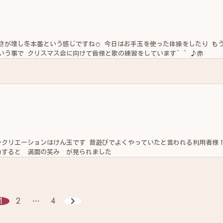
という感じですね⛄️ 今日はお手玉を使った体操をしたり もうすぐ
クリスマス🎄という事で クリスマス会に向けて皆様と歌の練習をしています^ ^ ♪赤
です！ 成功すると 満面の笑み が見られました
2
4
1
…