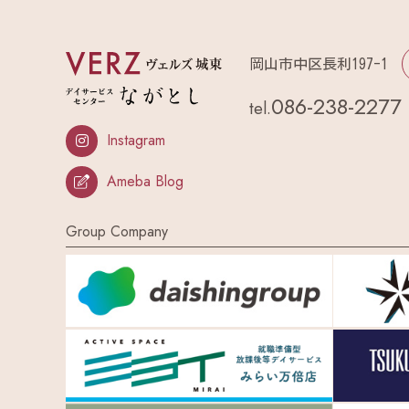
岡山市中区長利197-1
086-238-2277
tel.
Instagram
Ameba Blog
Group Company